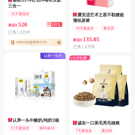
三合一
25天最低价
露安适艺术之星不勒腰超
满339减149
薄纸尿裤
520
券
149元
券后¥
16天最低价
聚划算
已售1.0万件
135.05
券后¥
冲锋衣热搜榜单TOP1
已售1.0万件
认养一头牛
认养一头牛酸奶/纯奶3箱
诚实一口美毛亮毛猫粮
57天最低价
满80减30
7天最低价
聚划算