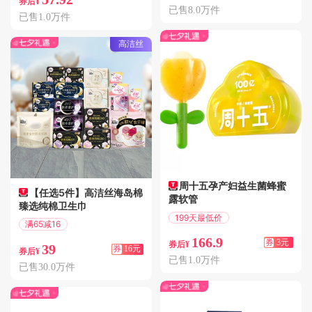
券后¥
已售8.0万件
已售1.0万件
高洁丝
周十五孕产妇益生菌蜂蜜
【任选5件】高洁丝海岛棉
露软管
臻选纯棉卫生巾
199天最低价
满65减16
满3.01减3
偏远地区包邮
166.9
券
3元
券后¥
39
券
16元
券后¥
已售1.0万件
已售30.0万件