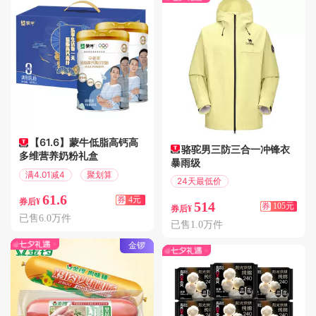
【61.6】蒙牛低脂高钙高
骆驼男三防三合一冲锋衣
多维营养奶粉礼盒
暴雨级
满4.01减4
聚划算
24天最低价
满289减105
61.6
券
4元
券后¥
514
券
105元
券后¥
已售6.0万件
已售1.0万件
金锣