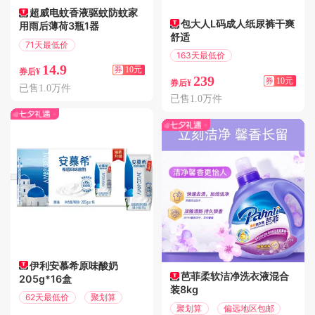
超威电蚊香液驱蚊防蚊家
包大人L码成人纸尿裤干爽
用雨后薄荷3瓶1器
舒适
71天最低价
163天最低价
满10.01减10
14.9
满10.01减10
券
10元
券后¥
239
券
10元
券后¥
已售1.0万件
已售1.0万件
伊利安慕希原味酸奶
芭菲柔软洁净洗衣液混合
205g*16盒
装8kg
62天最低价
聚划算
聚划算
偏远地区包邮