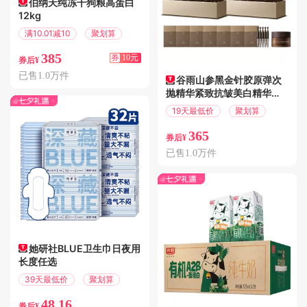
伯纳天纯冻干狗粮高蛋白
12kg
满10.01减10
聚划算
385
券
10元
券后¥
已售1.0万件
谷雨山参黑金针胶原弹次
抛精华紧致抗皱美白精华液
护肤品女
19天最低价
聚划算
365
券后¥
已售1.0万件
她研社BLUE卫生巾日夜用
长度任选
39天最低价
聚划算
48.16
券后¥