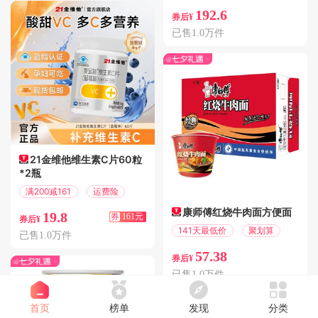
192.6
券后¥
已售1.0万件
21金维他维生素C片60粒
*2瓶
满200减161
运费险
康师傅红烧牛肉面方便面
19.8
券
161元
券后¥
141天最低价
聚划算
已售1.0万件
57.38
券后¥
已售1.0万件
首页
榜单
发现
分类