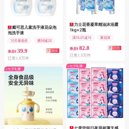
力士花香凝萃精油沐浴露
戴可思儿童洗手液花朵泡
1kg×2瓶
泡洗手液
满15.01减15
聚划算
10天最低价
满59减20
82.8
券
15元
券后¥
39.9
券
20元
券后¥
已售1.0万件
已售1.0万件
七度空间日夜用超薄无感