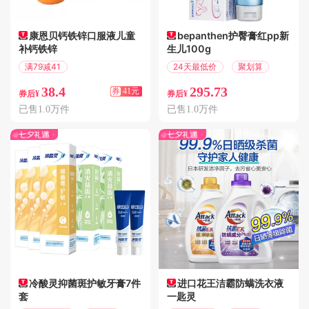
康恩贝钙铁锌口服液儿童
bepanthen护臀膏红pp新
补钙铁锌
生儿100g
满79减41
24天最低价
聚划算
偏远地区包邮
38.4
295.73
券
41元
券后¥
券后¥
已售1.0万件
已售1.0万件
冷酸灵抑菌斑护敏牙膏7件
进口花王洁霸防螨洗衣液
套
一匙灵