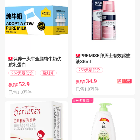
PREMISE拜灭士有效驱蚊
认养一头牛全脂纯牛奶优
液36ml
质乳蛋白
259天最低价
262天最低价
聚划算
满13.01减13
34.9
券
13元
券后¥
52.9
券后¥
已售1.0万件
已售1.0万件