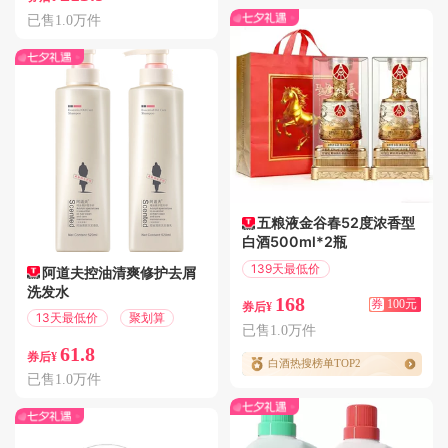
已售1.0万件
五粮液金谷春52度浓香型
白酒500ml*2瓶
139天最低价
阿道夫控油清爽修护去屑
满100.01减100
洗发水
168
券
100元
券后¥
13天最低价
聚划算
已售1.0万件
61.8
券后¥
白酒热搜榜单TOP2
已售1.0万件