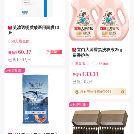
芙清透明质酸医用面膜13
片
50天最低价
满256减156
立白大师香氛洗衣液2kg
60.37
券
156元
券后¥
留香护色
已售10.0万件
聚划算
正品保证
133.31
券后¥
已售1.0万件
洗衣液热搜榜单TOP4