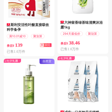
六神留香绿茶味清爽沐浴
斯利安活性叶酸直接吸收
露1kg
科学备孕
294天最低价
聚划算
满10.01减10
聚划算
38.46
券后¥
139
券
10元
券后¥
已售1.0万件
已售1.0万件
自然堂