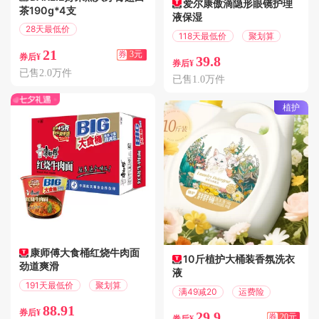
爱尔康傲滴隐形眼镜护理
茶190g*4支
液保湿
28天最低价
118天最低价
聚划算
满3.01减3
21
券
3元
券后¥
39.8
券后¥
已售2.0万件
已售1.0万件
植护
康师傅大食桶红烧牛肉面
10斤植护大桶装香氛洗衣
劲道爽滑
液
191天最低价
聚划算
满49减20
运费险
88.91
券后¥
29.9
券
20元