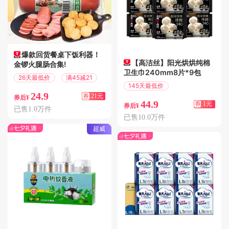
爆款回货餐桌下饭利器！
【高洁丝】阳光烘烘纯棉
金锣火腿肠合集!
卫生巾240mm8片*9包
26天最低价
满45减21
145天最低价
24.9
满1.01减1
券
21元
券后¥
44.9
券
1元
券后¥
已售1.0万件
已售10.0万件
超威