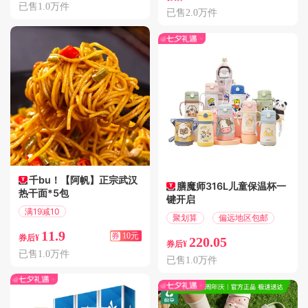
已售1.0万件
已售2.0万件
千bu！【阿帆】正宗武汉
膳魔师316L儿童保温杯一
热干面*5包
键开启
满19减10
聚划算
偏远地区包邮
偏远地区包邮
11.9
券
10元
券后¥
220.05
券后¥
已售1.0万件
已售1.0万件