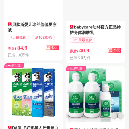
贝肽斯婴儿冰丝盖毯夏凉
babycare幼朴官方正品特
被
护身体润肤乳
7天最低价
满109减45
269天最低价
满89减25
84.9
券
45元
券后¥
40.9
券
25元
券后¥
已售1.0万件
已售3.0万件
DARLIE好来黑人牙膏超白