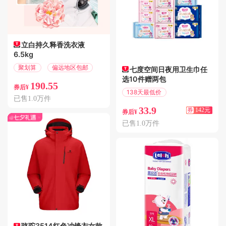
立白持久释香洗衣液
6.5kg
聚划算
偏远地区包邮
七度空间日夜用卫生巾任
选10件赠两包
190.55
券后¥
138天最低价
已售1.0万件
满200减142
33.9
券
142元
券后¥
已售1.0万件
骆驼3514红色冲锋衣女款