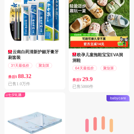
云南白药清新护龈牙膏牙
欧孕儿童拖鞋宝宝EVA洞
刷套装
洞鞋
31天最低价
聚划算
64天最低价
聚划算
88.32
券后¥
29.9
券后¥
已售1.0万件
已售5000件
babycare