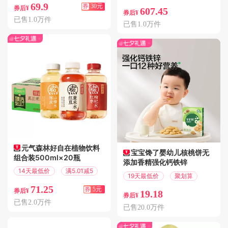
69.9
券
30元
券后¥
607.45
券后¥
已售1.0万件
已售1.0万件
元气森林好自在植物饮料
宝宝馋了婴幼儿核桃饼无
组合装500ml×20瓶
添加香精强化钙铁锌
14天最低价
满5.01减5
19天最低价
聚划算
71.25
券
5元
券后¥
19.18
券后¥
已售2.0万件
已售20.0万件