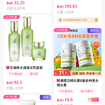
31.35
券后¥
192.61
券后¥
已售10.0万件
已售1.0万件
洗衣液热搜榜单TOP6
康恩贝
百雀羚水清漾水乳套装
17天最低价
聚划算
康恩贝维生素B族多种复合
95.5
券后¥
维生素
已售1.0万件
16天最低价
满44减19
谷雨
19.9
券
19元
券后¥