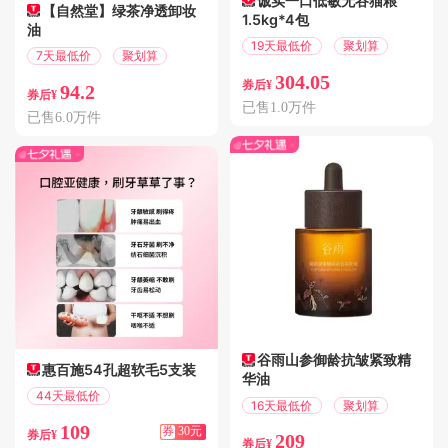
诚实一口低敏无谷猫粮
【自然堂】绿茶净透卸妆
1.5kg*4包
油
19天最低价
聚划算
7天最低价
聚划算
304.05
券后¥
94.2
券后¥
已售1.0万件
已售6.0万件
谷雨山参御龄抗皱紧致精
惠百施54孔超软毛5支装
华油
44天最低价
16天最低价
聚划算
满139减30
109
券
30元
券后¥
209
券后¥