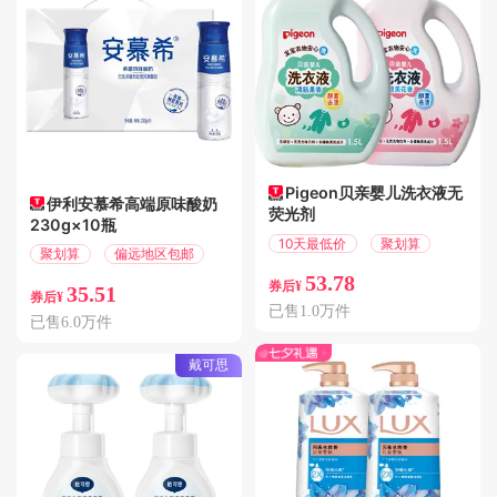
Pigeon贝亲婴儿洗衣液无
伊利安慕希高端原味酸奶
荧光剂
230g×10瓶
10天最低价
聚划算
聚划算
偏远地区包邮
53.78
券后¥
35.51
券后¥
已售1.0万件
已售6.0万件
戴可思