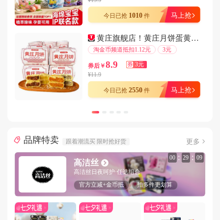
¥15.9
用户159****4689在8分钟前下单成功
1010
马上抢
今日已抢
件
用户150****9641在5分钟前下单成功
黄庄旗舰店！黄庄月饼蛋黄酥330g/包
用户151****6708在3分钟前下单成功
淘金币频道抵扣1.12元
3元
用户150****3754在6分钟前下单成功
8.9
券
3元
券后￥
用户157****3661在5分钟前下单成功
¥11.9
用户159****4056在8分钟前下单成功
2550
马上抢
今日已抢
件
用户177****5931在5分钟前下单成功
用户157****6008在1分钟前下单成功
用户159****6749在1分钟前下单成功
品牌特卖
用户150****1299在3分钟前下单成功
更多
跟着潮流买 限时抢好货
用户187****9036在3分钟前下单成功
:
:
00
29
06
高洁丝
用户131****9674在6分钟前下单成功
高洁丝日夜呵护·任选组合
用户177****5922在6分钟前下单成功
官方立减+金币抵
拍多件更划算
用户144****9673在5分钟前下单成功
用户153****8112在9分钟前下单成功