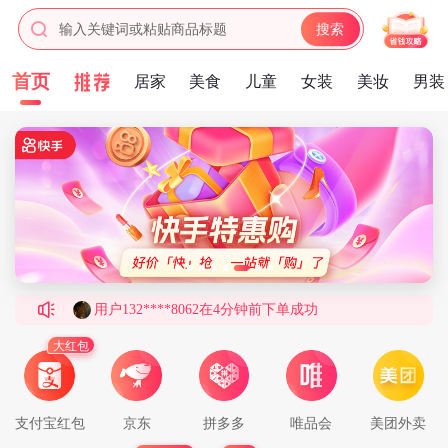
输入关键词或粘贴商品标题
搜索
用户189****5039在7分钟前下单成功
用户132****9382在8分钟前下单成功
首页
居家
美食
儿童
女装
美妆
男装
用户151****3165在1分钟前下单成功
用户153****5332在8分钟前下单成功
用户133****1997在1分钟前下单成功
用户186****3020在4分钟前下单成功
用户188****1984在7分钟前下单成功
用户132****8062在4分钟前下单成功
用户139****4189在8分钟前下单成功
用户147****2692在6分钟前下单成功
用户180****3404在9分钟前下单成功
大红包
用户180****5041在9分钟前下单成功
用户182****3141在1分钟前下单成功
支付宝红包
京东
拼多多
唯品会
美团外卖
用户133****5153在5分钟前下单成功