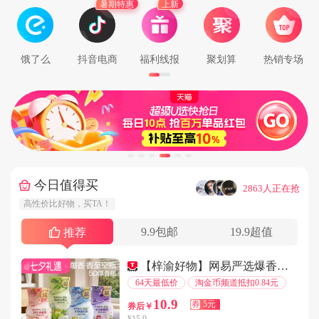
暑期特惠
上新
用户135****5818在6分钟前下单成功
用户183****4818在4分钟前下单成功
用户133****2952在8分钟前下单成功
饿了么
抖音电商
福利线报
聚划算
热销专场
用户176****1137在1分钟前下单成功
用户150****4878在8分钟前下单成功
用户181****6983在1分钟前下单成功
用户177****2173在7分钟前下单成功
用户131****9301在3分钟前下单成功
用户136****1301在2分钟前下单成功
今日值得买
···
2863人正在抢
用户147****4878在8分钟前下单成功
高性价比好物，买TA！
用户136****7613在6分钟前下单成功
9.9包邮
19.9超值
用户159****2396在4分钟前下单成功
推荐
用户153****2652在2分钟前下单成功
【梓渝好物】网易严选爆香瓶衣物喷雾香氛！
用户157****8428在2分钟前下单成功
64天最低价
淘金币频道抵扣0.84元
用户150****7515在2分钟前下单成功
10.9
券
5元
券后￥
用户177****8314在2分钟前下单成功