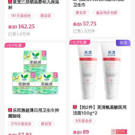
皇宠三层锁温婴幼儿保温
卫生巾
杯
聚划算
偏远地区包邮
181天最低价
聚划算
57.75
券后¥
162.25
券后¥
已售1.0万件
已售1.0万件
芙清
【拍2件】芙清氨基酸医用
乐而雅超薄日用卫生巾抑
洁面100g*2
菌除味
9天最低价
276天最低价
聚划算
满300减175
89
券
175元
券后¥
57.92