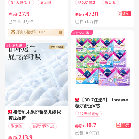
94天最低价
聚划算
满3.01减3
聚划算
27.9
47.91
券
3元
券后¥
券后¥
已售10.0万件
已售5.0万件
牙膏热搜榜单TOP3
【30.7任选6】Libresse
薇尔舒适V感
祺安乳木果护臀婴儿纸尿
112天最低价
裤拉拉裤
满77减23
30.7
券
23元
聚划算
偏远地区包邮
券后¥
已售10.0万件
213.9
券后¥