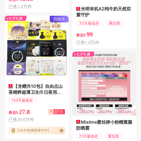
已售1.0万件
光明有机A2纯牛奶天然双
重守护
自由点
33天最低价
聚划算
99
券后¥
已售1.0万件
【含赠共10包】自由点山
茶精粹超薄卫生巾日夜用安
睡裤
130天最低价
满200减117
27.8
券
117元
券后¥
已售20.0万件
Mistine蜜丝婷小粉帽素颜
防晒霜
卫生巾热搜榜单TOP1
21天最低价
聚划算