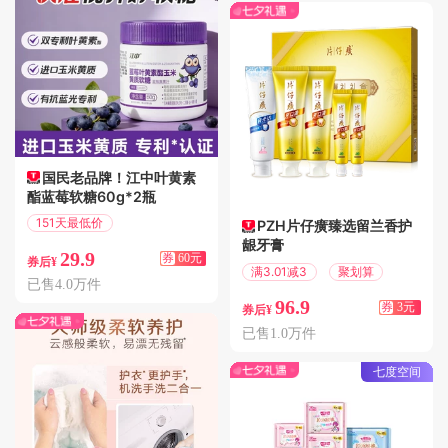
国民老品牌！江中叶黄素
酯蓝莓软糖60g*2瓶
151天最低价
PZH片仔癀臻选留兰香护
满200减60
龈牙膏
29.9
券
60元
券后¥
满3.01减3
聚划算
已售4.0万件
96.9
券
3元
券后¥
已售1.0万件
七度空间