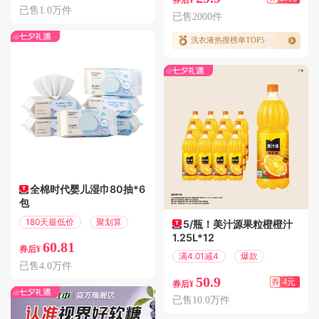
券后¥
已售1.0万件
已售2000件
洗衣液热搜榜单TOP5
全棉时代婴儿湿巾80抽*6
包
180天最低价
聚划算
5/瓶！美汁源果粒橙橙汁
1.25L*12
60.81
券后¥
满4.01减4
爆款
已售4.0万件
50.9
券
4元
券后¥
已售10.0万件