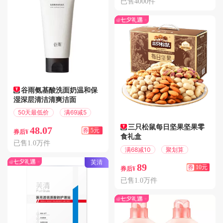
已售4000件
谷雨氨基酸洗面奶温和保
湿深层清洁清爽洁面
50天最低价
满69减5
三只松鼠每日坚果坚果零
48.07
券
5元
券后¥
食礼盒
已售1.0万件
满68减10
聚划算
芙清
89
券
10元
券后¥
已售1.0万件