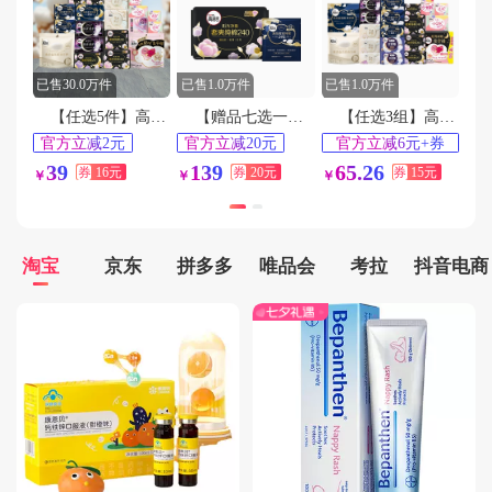
用户188****6411在5分钟前下单成功
用户144****3749在3分钟前下单成功
用户137****7198在1分钟前下单成功
已售30.0万件
已售1.0万件
已售1.0万件
用户158****3546在3分钟前下单成功
【任选5件】高洁丝海岛棉臻选纯棉卫生巾
【赠品七选一】高洁丝阳光烘烘卫生巾
【任选3组】高洁丝全系列任选3组
用户176****7236在6分钟前下单成功
官方立减2元
官方立减20元
官方立减6元+券
15
淘金币频道抵扣
35天最低价
41天最低价
39
139
65.26
券
16元
券
20元
券
15元
￥
￥
￥
0.52元
淘宝
京东
拼多多
唯品会
考拉
抖音电商